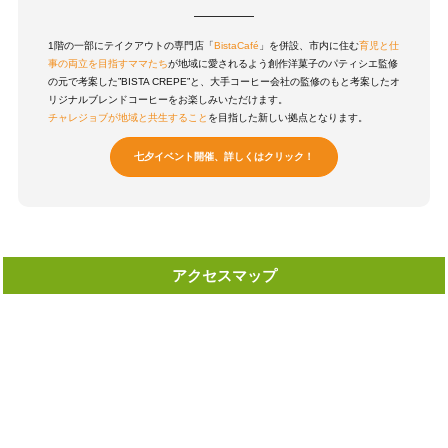
1階の一部にテイクアウトの専門店「
BistaCafé
」を併設、市内に住む
育児と仕
事の両立を目指すママたち
が地域に愛されるよう創作洋菓子のパティシエ監修
の元で考案した”BISTA CREPE”と、大手コーヒー会社の監修のもと考案したオ
リジナルブレンドコーヒーをお楽しみいただけます。
チャレジョブが地域と共生すること
を目指した新しい拠点となります。
七夕イベント開催、詳しくはクリック！
アクセスマップ