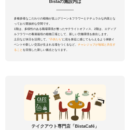
Bistaの施設内は
多種多様なこだわりの植物が並ぶグリーン＆フラワーとナチュラルな内装とな
っており開放的な空間です。
1階は、多様性のある職場環境が整ったサテライトオフィス、2階は、エディブ
ルフラワーの養液栽培の植物工場として、新しい労働環境を創出します。
土日など休日を活用して、
”子供たち”
に花を身近に感じてもらえるよう体験イ
ベントや新しい交流が生まれる場をつくるなど、
チャレジョブが地域と共生す
ること
を目指した新しい拠点となります。
テイクアウト専門店「BistaCafé」