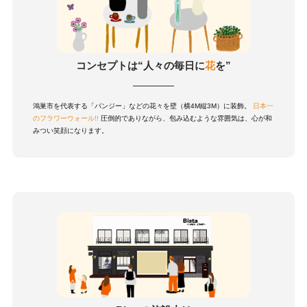
コンセプトは“人々の毎日に
花
を”
鴻巣市を代表する「パンジー」などの花々を壁（横4M縦3M）に装飾。
日本一
のフラワーウォール!!
圧倒的でありながら、包み込むような雰囲気は、心が和
みつい笑顔になります。