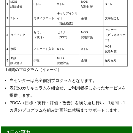
MOS
MOS
1
Fトレ
Vトレ
Sトレ
試験対策
試験対策
キャリアインサ
2
Sトレ
モザイクアート
イト
余暇
文字起こし
（適正検査）
セミナー
セミナー
セミナー
MOS
3
タイピング
（ビジネスマナ
（就活）
（SST）
試験対策
ー）
MOS
4
余暇
アンケート入力
Nトレ
Aトレ
試験対策
面談
MOS
5
余暇
余暇
振り返り
振り返り
試験対策
1週間のプログラム（イメージ）
当センターは完全個別プログラムとなります。
表記のカリキュラムを組合せ、ご利用者様にあったサービスを
提供します。
PDCA（目標・実行・評価・改善）を繰り返し行い、1週間～1
カ月のプログラムを組み計画的に就職までサポートします。
1日の流れ